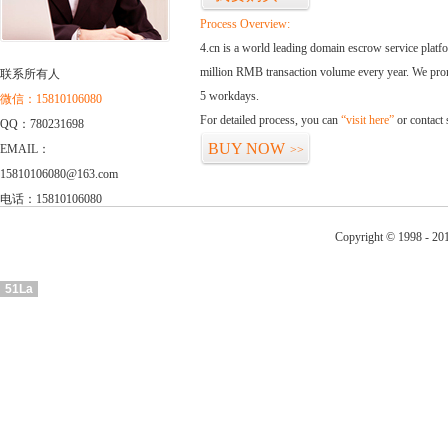
Process Overview:
4.cn is a world leading domain escrow service plat
million RMB transaction volume every year. We promi
联系所有人
5 workdays.
微信：15810106080
For detailed process, you can
“visit here”
or contact
QQ：780231698
BUY NOW
EMAIL：
>>
15810106080@163.com
电话：15810106080
Copyright © 1998 - 201
51La