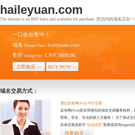
haileyuan.com
The domain is on BIN Sales and available for purchase. 您访问的
一口价出售中！
域名
haileyuan.com
Domain Name:
售价
CNY 3888.00
Listing Price:
立即购买
BUY NOW
>>
>>
域名交易方式：
通过金名网(4.cn) 中介交易
金名网(4.cn)是全球领先的域名交易服务机
简单、安全、专业的第三方服务！ 为了保证交
具体交易流程可
“点击这里”
查看或咨询support@
我要购买
>>